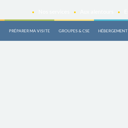
Nos services
Aux alentours
E
•
•
•
C
PRÉPARER MA VISITE
GROUPES & CSE
HÉBERGEMENT