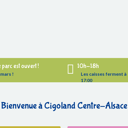
 parc est ouvert !
10h-18h
 mars !
Les caisses ferment à
17:00
Bienvenue à Cigoland Centre-Alsace