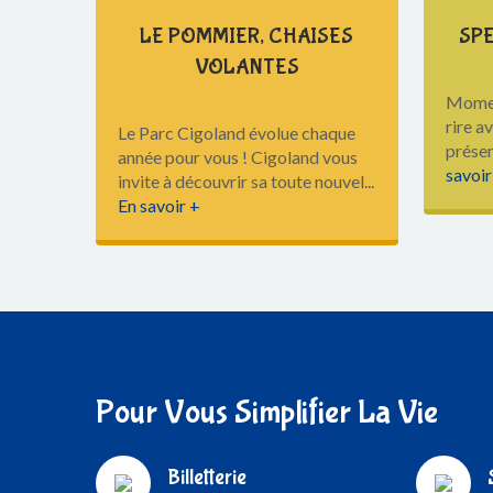
LE POMMIER, CHAISES
SP
VOLANTES
Momen
rire a
Le Parc Cigoland évolue chaque
présen
année pour vous ! Cigoland vous
savoir
invite à découvrir sa toute nouvel...
En savoir +
Pour Vous Simplifier La Vie
Billetterie