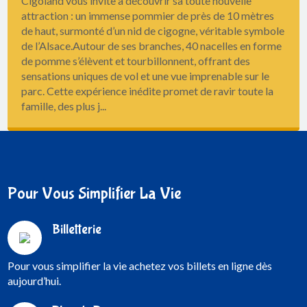
Cigoland vous invite à découvrir sa toute nouvelle
attraction : un immense pommier de près de 10 mètres
de haut, surmonté d’un nid de cigogne, véritable symbole
de l’Alsace.Autour de ses branches, 40 nacelles en forme
de pomme s’élèvent et tourbillonnent, offrant des
sensations uniques de vol et une vue imprenable sur le
parc. Cette expérience inédite promet de ravir toute la
famille, des plus j...
Pour Vous Simplifier La Vie
Billetterie
Pour vous simplifier la vie achetez vos billets en ligne dès
aujourd’hui.