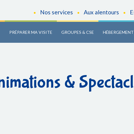
Nos services
Aux alentours
E
•
•
•
C
PRÉPARER MA VISITE
GROUPES & CSE
HÉBERGEMENT
nimations & Spectacl