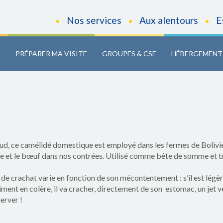
Nos services
Aux alentours
E
•
•
•
C
PRÉPARER MA VISITE
GROUPES & CSE
HÉBERGEMENT
ud, ce camélidé domestique est employé dans les fermes de Bolivie
 et le bœuf dans nos contrées. Utilisé comme bête de somme et très
e crachat varie en fonction de son mécontentement : s’il est légèr
aiment en colère, il va cracher, directement de son estomac, un jet
erver !