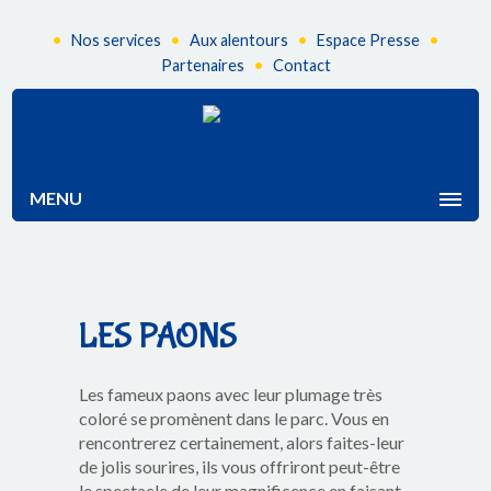
•
•
•
•
Nos services
Aux alentours
Espace Presse
•
Partenaires
Contact
MENU
LES PAONS
Les fameux paons avec leur plumage très
coloré se promènent dans le parc. Vous en
rencontrerez certainement, alors faites-leur
de jolis sourires, ils vous offriront peut-être
le spectacle de leur magnificence en faisant