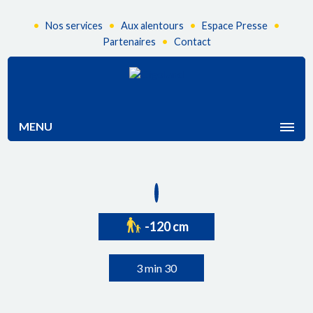
•
•
•
•
Nos services
Aux alentours
Espace Presse
•
Partenaires
Contact
MENU
-120 cm
3 min 30