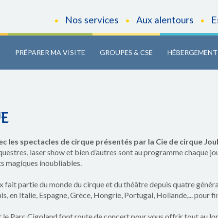
Nos services
Aux alentours
E
•
•
•
C
PRÉPARER MA VISITE
GROUPES & CSE
HÉBERGEMENT
UE
 les spectacles de cirque présentés par la Cie de cirque Jou
questres, laser show et bien d’autres sont au programme chaque jou
nts magiques inoubliables.
x fait partie du monde du cirque et du théâtre depuis quatre générat
, en Italie, Espagne, Grèce, Hongrie, Portugal, Hollande,... pour f
t le Parc Cigoland font route de concert pour vous offrir tout au l