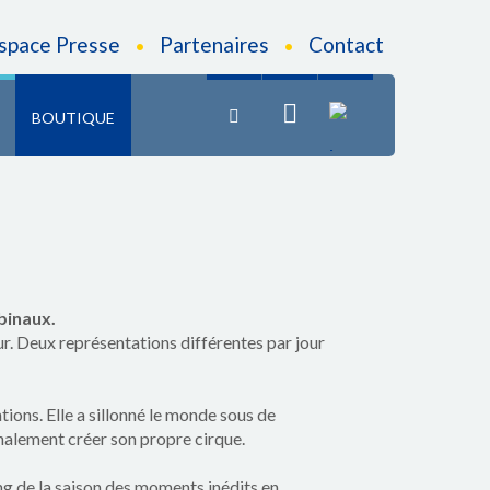
fr
space Presse
Partenaires
Contact
•
•
BOUTIQUE
binaux.
r. Deux représentations différentes par jour
ions. Elle a sillonné le monde sous de
inalement créer son propre cirque.
ong de la saison des moments inédits en