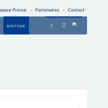
fr
space Presse
Partenaires
Contact
•
•
BOUTIQUE