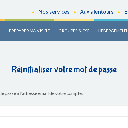
Nos services
Aux alentours
E
•
•
•
C
PRÉPARER MA VISITE
GROUPES & CSE
HÉBERGEMENT
Réinitialiser votre mot de passe
 de passe à l'adresse email de votre compte.